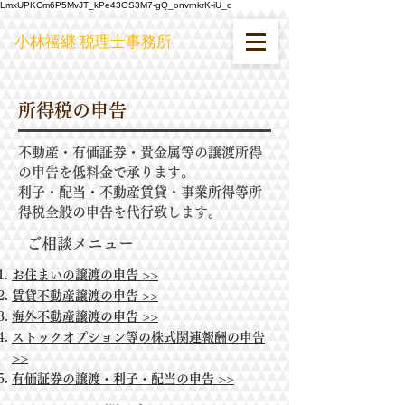
LmxUPKCm6P5MvJT_kPe43OS3M7-gQ_onvrnkrK-iU_c
小林禧継 税理士事務所
所得税の申告
不動産・有価証券・貴金属等の譲渡所得
の申告を低料金で承ります。
利子・配当・不動産賃貸・事業所得等所
得税全般の申告を代行致します。
ご相談メニュー
お住まいの譲渡の申告 >>
賃貸不動産譲渡の申告
>>
海外不動産譲渡の申告
>>
ストックオプション等の株式関連報酬の申告
>>
有価証券の譲渡・利子・配当の申告
>>