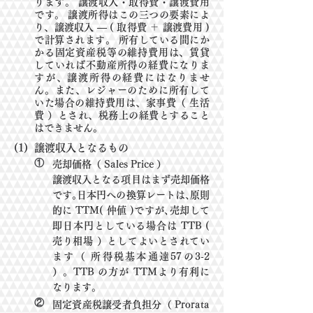
ります。 譲渡収入・取得費・
譲渡費用
です。 譲渡所得はこの三つの要素によ
り、譲渡収入 ― ( 取得費 ＋ 譲渡費用 )
で計算されます。 所有している間にか
かる固定資産税等の維持費用は、賃貸
していれば不動産所得の経費になりま
すが、譲渡所得の経費にはなりませ
ん。また、レジャーのために所有して
いた場合の維持費用は、家事費（ 生活
費 ）とされ、税務上の経費とすること
はできません。
(1)
譲渡収入となるもの
①
売却価格（ Sales Price ）
譲渡収入となる項目はまず売却価格
です｡日本円への換算レートは､原則
的に
TTM( 仲値 )
で
すが､売却して
即日本円としている場合は TTB (
売り相場 ）として
よいとされてい
ます（ 所
得
税
基本通達57の3-2
）。TTB の方が TTMより有利に
な
ります。
②
固定資産税譲受者負担分（ Prorata