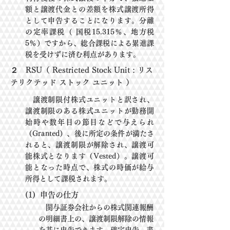
額と譲渡代金との差額を株式譲渡所得
として申告す
ることになります。分離
の
定率課税
（
国税15.315％、地方税
5％）
ですから、総合課税による累進課
税を受けずに
済む利点がありま
す。
２ RSU（ Restricted Stock Unit : リス
テリクテッド ストック ユニット ）
譲渡制限付株式ユニットと訳され、
譲渡制限のある株式ユニットが勤務開
始時や数年目の節
目などで
与
えられ
（Granted）、後に所定の条件が満たさ
れると、譲渡制限が解除され、譲渡可
能株式となり
ま
す（Vested）。譲渡可
能となった時点で、株式の時価が給与
所得として課税されます。
(1)
申告の仕方
関与証券会社からの株式関連報酬
の明細書上の、譲渡制限解除の情報