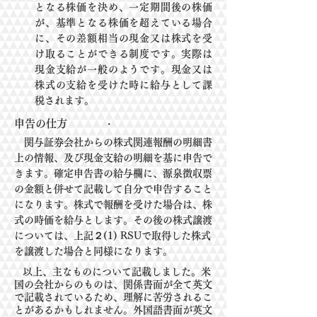
となる株価
を決め、一定
期
間後の株価
が、基準となる株価を超えている場合
に、その差額相当の現
金又は株式を受
け取ることがで
きる
制
度です。実際は
現金支給が一般のようです。現金又は
株
式の支給を受けた時に給与として課
税さ
れます。
申告の仕方
・
関与証券会社からの株式関連報酬の明細書
上の情報、及び現金支給の明細を基に申
告で
きます。確
定
申
告書の給与欄に、源泉徴収票
の金額と併せて記載して自分で申告
すること
になります。株式で報
酬を
受け
た場合は、株
式の時価を給与とします。その
後の株式譲渡
については、上記２(1) RSUで取
得した
株式
を
譲渡した場合と同様にな
ります。
以上、主なものについて記載しました。米
国の会社からのものは、関係書面が全
て英文
で記載さ
れ
てい
るため、理解に苦労されるこ
とがあるかもしれません。
外国語書面が英文