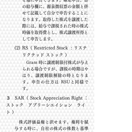
を基に申告
できます。確定申告、
書
の給与欄に、源泉徴収票の金額と併
せて記載して自分で申告
することに
なります。取得し
た株式
を譲渡した
際には、給与で課税された時の株式
時価を取得費とし、株式譲渡所得と
して
申告します。
(2)
RS（ Restricted Stock : リステ
リクテッド ストック ）
Grant 時に譲渡制限付株式が与え
られる場合ですが、課税の時期はや
はり、譲渡
制限解除の時とな
り
ま
す。申告の仕方は RSUと同様で
す。
３ SAR（ Stock Appreciation Right ：
ストック アプリーシエイション ライ
ト ）
株式評価益権と訳せます。権利を賦
与する時に、自社の株式の株数と基準