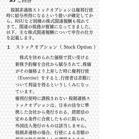
✍ ご回答
税制非適格ストックオプションは権利行使
時に給与所得になるという扱いが確定してか
ら、RSUなど別種の株式関連報酬も現れて
きて、関連の税務が複雑になってきました。
以下、主な株式関連報酬について申告の仕方
を記載します。
１
ストックオプション（ Stock Option ）
株式を決められた価格で買い受ける
新株予約権を会社から賦与されて､株価
がその価格
より上昇し
た時に権利行使
（Exercise）をすると､行使者は差額に
ついて利益を得るというしくみになっ
ています｡
権利行使時に課税されない 税制適格ス
トックオプション
は、日本の法令に準
拠した会社から発行
され
る、措置法の
定める条件に合致したものに
限られ、
外国法人発行のものは該当しません。
税制非
適格の
場合、行使による差額の