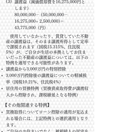
(3)
譲渡益（減価償却費を16,275,000円と
します）
80,000,000－ (50,000,000－
16,275,000+ 2,500,000)＝
43,775,000（円）
使用していなかったり、賃貸していた不動
産の譲渡益は、そのまま譲渡所得として定率
で課税されます（国税15.315%、住民税
5%）が、ご自分が生活の本拠としてお住ま
いだった不動産の譲渡益については、以下の
特例を適用できる可能性があります。
譲渡益から3,000万円の特別控除
3,000万円控除後の譲渡益についての軽減税
率（国税10.21%、住民税4%）
居住用の買換特例（買換資産取得費が譲渡収
入から控除され、課税繰延となる特例）
【その他関連する特例】
買換取得についてローン控除の適用が見込ま
れる場合には、上記特例との選択適用となり
ます。
ご自分のお住まいでなく、被相続人の居宅を