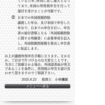
ているため､所得に比し過大となっ
ており､米国の所得税申告を行って
還付を受けることが可能です｡
②
日本での外国税額控除
譲渡した年分、及び米国で申告した
年分で、日本での申告を行い、申告
書の添付書類
となる「外
国税額控除
に関する明細書」に必要事項を記入
し、外国税額控除額を算出し
申告書
に転記します。
以上が譲渡所得申告手順になります。なかな
か、ご自分で片づけるのは大変なことです。
当方にご依頼される場合、外国語書面が英文
であることを条件に、所得税の申告を
請け負
わせて頂きますのでご相談下さい。
2025.8.23
税理士 小林禧継
メニューへ戻る