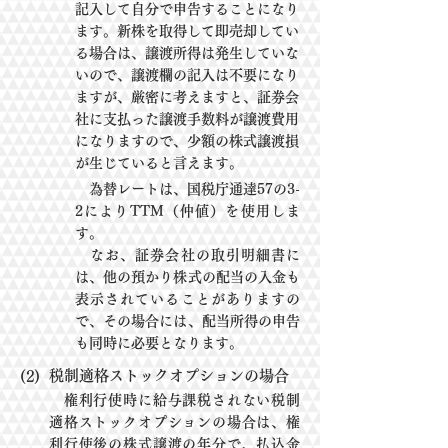
記入して自分で申告することになり
ます。新株を取得して即売却してい
る場合
は、譲渡所
得は発生していな
いので、譲
渡欄の記入は不要になり
ますが、厳密に考えますと、
証券会
社に支払った
譲渡手数
料が譲渡費用
になりますので、少額の株式譲渡損
が生じていると言えま
す。
為替レートは、国税庁通達57の3-
2によりTTM（仲値）を使用しま
す。
なお、証券会社の取引明細書に
は、他の預かり株式の配当の入金も
表示されてい
ることがあり
ます
の
で、その場合には、配当所得の申告
も同時に必要となります。
税制適格ストックオプションの場合
(2)
権利行使時に給与課税されない税制
適格ストックオプションの場合は、権
利行使
後の株式譲渡
の年
分で、払込金