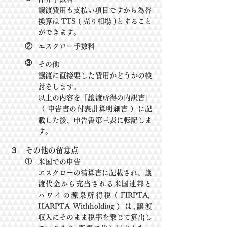
譲渡費用も支払い項目ですから為替
換算は TTS ( 売り相場 )とすること
ができます。
②
エスクロー手数料
③
その他
譲渡に直接要した費用かどうかの検
討をします。
以上の内容を「譲渡所得の内訳書」
（ 申告書の付表計算明細書 ）に記
載した後、申告書第三表に転記しま
す。
３ その他の留意点
①
米国での申告
エスクローの清算書に記載され、
譲
渡代金から充当される米国連邦と
ハワイの源泉所得税
( FIRPTA,
HARPTA Withholding ）は､譲渡
収入にそのまま税率を乗じて算出し