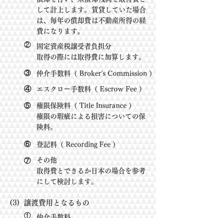
して計上し
ます。賃貸
し
ていた場合
は、毎年の償却費は不動産所得の経
費になります。
②
固定資産税譲受者負担分
取得の際には取得費に加算します。
③
仲介手数料（ Broker's Commission ）
④
エスクロー手数料（ Escrow Fee ）
⑤
権限保険料（ Title Insurance ）
権限の瑕疵による損害についての保
険料。
⑥
登記料（ Recording Fee ）
その他
⑦
取得費とできるか日本の場合を参考
にして検討します。
(3)
譲渡費用となるもの
①
仲介手数料