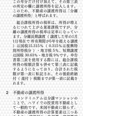
この年分だけ付け加えて、その第三表
の所定の欄に譲渡所得を記入します。
このため、不動産の譲渡所得は「分離
の譲渡所得」と呼ばれます。
総合課税所得の税率は、所得が増え
るにつれて上がる累進課税ですが、分
離の譲渡所得の税率は定率になってい
ます。分離長期譲渡（ 譲渡した年の1月
1日現在で 所有期間が5年を超える譲渡
）は国税15.315％（ 0.315％は復興特
別所得税分 ）・地方税 5％、短期譲渡
は国税 30.63％・地方税 9％です。申告
書第三表を使用する際には、総合課税
所得の税額計算も併せて第三表に記載
するようになっており、合計された税
額が第一表に転記され、その後最終納
付（ 還付 ）税額までが第一表に記載さ
れます。
２ 不動産の譲渡所得
コンドミニアムは分譲マンションの
ことで、ハワイでの投資用不動産とし
て一般的です。米国不動産に限らず、
不動産の譲渡所得の計算要素は三つあ