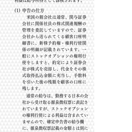
利
益は給与所得として課税されます。
(1)
申告の仕方
米国の親会社は通常、関与証券
会社に関係社員の株式関連報酬の
管理を委託し
ていますので、
証券
会社から送られてくる顧客口座明
細書に、新株予約権・権利行
使関
係の明細が記載されてい
ます。一
般にストックオプションの権利行
使をします
と、約定により証券会
社が株式を売却し、代
金をその株
式取得払込金額に充当し、
手数料
を引いた後の残額を顧客の口座に
残します。
通常の給与は、勤務する日本の会
社から受け取る源泉徴収票に表記さ
れています
が、ストック
オプ
ション
の権利行使による利益は含まれてい
ませんので、確定申告
書の給与欄
に、源泉徴収票
記載の金
額とは別に