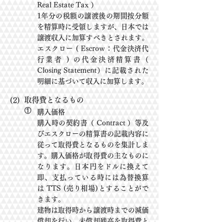
Real Estate Tax ）
1年分の税額の譲渡後の期間按分額
を精算時に受領しますが、日本では
譲渡収入に加算すべきとされます。
エスクロー ( Escrow：代金決済代
行業者 ) の代金決済精算書（
Closing Statement）
に記載された
明細に基づいて収入に加算します。
取得費となるもの
(2)
①
購入価格
購入時の契約書（ Contract ）等及
びエスクローの精算書の記載内容に
従って取得費
となるもの
を集計しま
す。購入価格が取得費の主なものに
なります。日本円をドルに換えて
即、支払ってい
る
時
には為替換算
は
TTS (売り相場)とする
ことがで
きます。
建物は取得時から譲渡時までの減価
償却を行い、未償却残高を取得費と