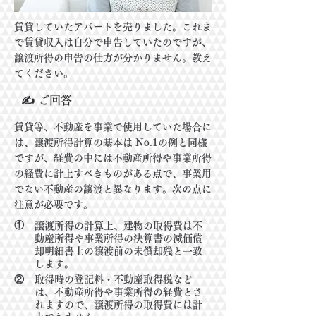
​
賃貸していたアパートを売りました。これま
で賃貸収入は自分で申告していたのですが、
譲渡所得の申告の仕方が分かりません。教え
てください。
✍ ご回答
賃貸等、不動産を事業で使用していた場合に
は、譲渡所得計算の基本は No.1の例と同様
ですが、経費の中には不動産所得や事業所得
の経費に計上すべきものがある点で、事業用
でない不動産の譲渡と異なります。次の点に
注意が必要です。
①
譲渡所得の計算上、建物の取得費は不
動産所得や事業所得の決算書の減価償
却明
細書上の譲渡前の未償却残と一致
します。
②
取得時の登記料・不動産取得税など
は、不動産所得や事業所得の経費とさ
れますの
で、譲渡所得の取得費には計